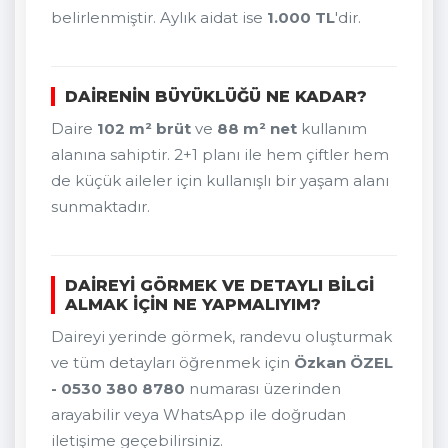
belirlenmiştir. Aylık aidat ise
1.000 TL
'dir.
DAIRENIN BÜYÜKLÜĞÜ NE KADAR?
Daire
102 m² brüt
ve
88 m² net
kullanım
alanına sahiptir. 2+1 planı ile hem çiftler hem
de küçük aileler için kullanışlı bir yaşam alanı
sunmaktadır.
DAIREYI GÖRMEK VE DETAYLI BILGI
ALMAK IÇIN NE YAPMALIYIM?
Daireyi yerinde görmek, randevu oluşturmak
ve tüm detayları öğrenmek için
Özkan ÖZEL
- 0530 380 8780
numarası üzerinden
arayabilir veya WhatsApp ile doğrudan
iletişime geçebilirsiniz.