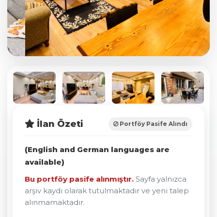
GENÇ BINA MÜSTAKIL
TERASLI TAM EŞYALI
KIRALIK DAIRE
Beşiktaş, Vişnezade
102 m² Brüt
İlan Özeti
Portföy Pasife Alındı
2+1
(English and German languages are
48.000 ₺
available)
Bu portföy pasife alınmıştır.
Sayfa yalnızca
Video İzle
Konuma Git
arşiv kaydı olarak tutulmaktadır ve yeni talep
alınmamaktadır.