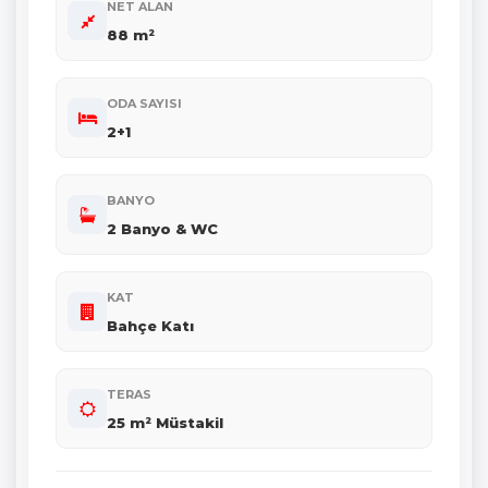
NET ALAN
88 m²
ODA SAYISI
2+1
BANYO
2 Banyo & WC
KAT
Bahçe Katı
TERAS
25 m² Müstakil