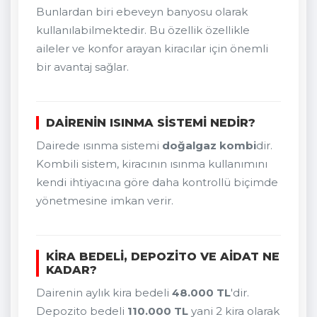
Bunlardan biri ebeveyn banyosu olarak
kullanılabilmektedir. Bu özellik özellikle
aileler ve konfor arayan kiracılar için önemli
bir avantaj sağlar.
DAIRENIN ISINMA SISTEMI NEDIR?
Dairede ısınma sistemi
doğalgaz kombi
dir.
Kombili sistem, kiracının ısınma kullanımını
kendi ihtiyacına göre daha kontrollü biçimde
yönetmesine imkan verir.
KIRA BEDELI, DEPOZITO VE AIDAT NE
KADAR?
Dairenin aylık kira bedeli
48.000 TL
'dir.
Depozito bedeli
110.000 TL
yani 2 kira olarak