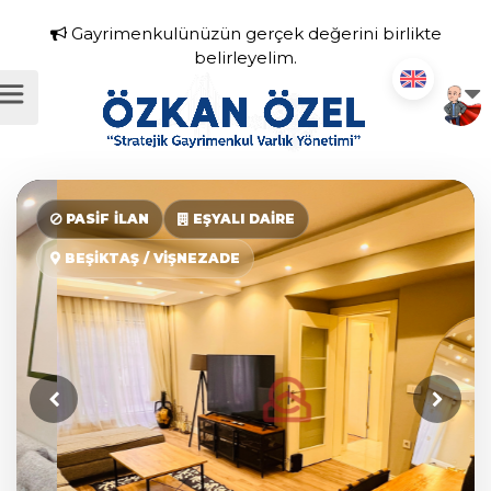
Gayrimenkulünüzün gerçek değerini birlikte
belirleyelim.
PASİF İLAN
EŞYALI DAİRE
BEŞİKTAŞ / VİŞNEZADE