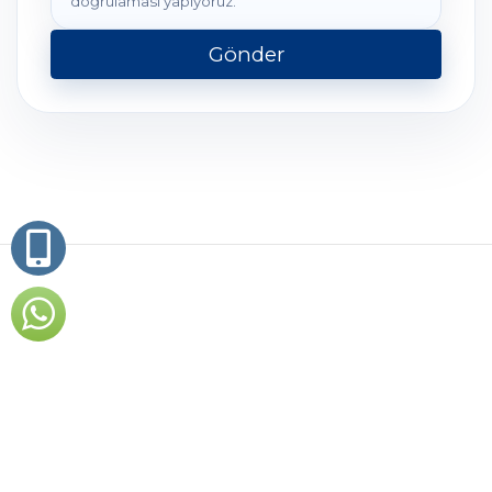
doğrulaması yapıyoruz.
Gönder
Gayrimenkulünüzün Gerçek Değerini
Belirleyelim.
Beşiktaş'ta premium konut ve ticari