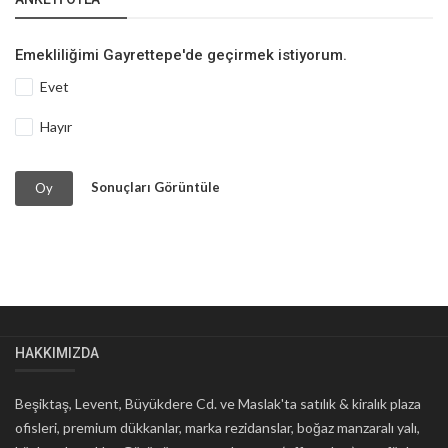
Emekliliğimi Gayrettepe'de geçirmek istiyorum.
Evet
Hayır
Sonuçları Görüntüle
Oy
HAKKIMIZDA
Beşiktaş, Levent, Büyükdere Cd. ve Maslak'ta satılık & kiralık plaza
ofisleri, premium dükkanlar, marka rezidanslar, boğaz manzaralı yalı,