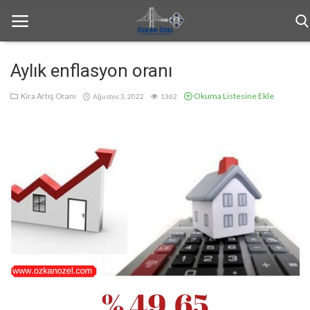
Aylık enflasyon oranı
Okuma Listesine Ekle
Anasayfa
Kira Artış Oranı
Ağustos 3, 2022
1362
Genel
Bilgilendirme
Haftalık Bülten
İletişim
Türkçe