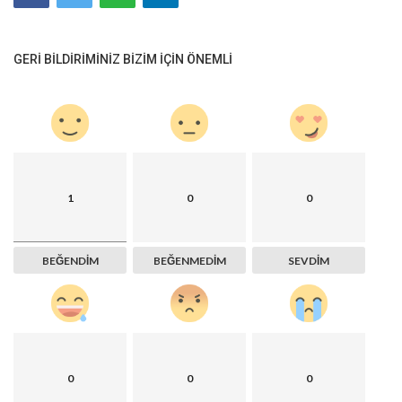
GERI BILDIRIMINIZ BIZIM IÇIN ÖNEMLI
1
0
0
BEĞENDIM
BEĞENMEDIM
SEVDIM
0
0
0