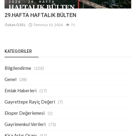
29.HAFTA HAFTALIK BÜLTEN
Özkan ÖZEL
Temmuz 13, 2026
71
KATEGORILER
Bilgilendirme
(102)
Genel
(38)
Emlak Haberleri
(17)
Gayrettepe Rayiç Değeri
(7)
Eksper Değerlemesi
(1)
Gayrimenkul Verileri
(73)
Kira Artış Oranı
(47)