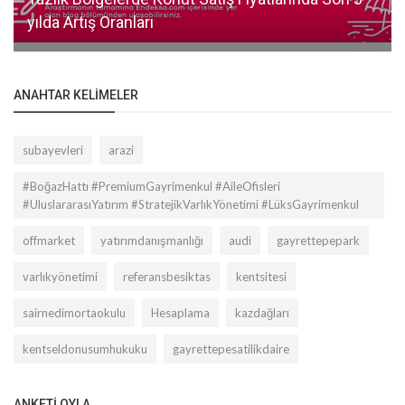
yılda Artış Oranları
ANAHTAR KELIMELER
subayevleri
arazi
#BoğazHattı #PremiumGayrimenkul #AileOfisleri
#UluslararasıYatırım #StratejikVarlıkYönetimi #LüksGayrimenkul
offmarket
yatırımdanışmanlığı
audi
gayrettepepark
varlıkyönetimi
referansbesiktas
kentsitesi
sairnedimortaokulu
Hesaplama
kazdağları
kentseldonusumhukuku
gayrettepesatilikdaire
ANKETI OYLA