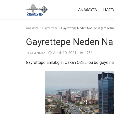
ANASAYFA
HAFTA
Anasayfa
Gayrettepe
Gayrettepe Neden Nadide Yaşam Alanı
Anasayfa
Gayrettepe Neden Na
Haftalık Bülten
Aralık 10, 2021
4781
Gayrettepe
Genel
Gayrettepe Emlakçısı Özkan ÖZEL, bu bölgeye ned
Bilgilendirme
İletişim
Türkçe