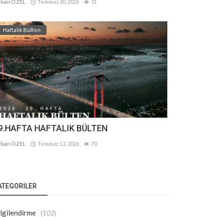
kan ÖZEL
Temmuz 20, 2026
51
Haftalık Bülten
9.HAFTA HAFTALIK BÜLTEN
kan ÖZEL
Temmuz 13, 2026
70
ATEGORILER
lgilendirme
(102)