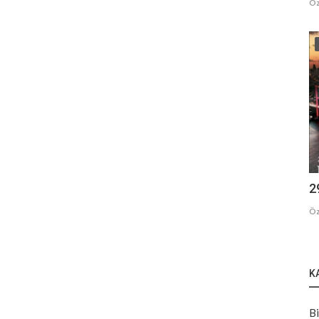
Öz
2
Öz
K
Bi