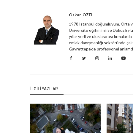
Özkan ÖZEL
1978 İstanbul doğumluyum. Orta ve
Üniversite eğitimimi ise Dokuz Eyl
yıllar yerli ve uluslararası firmalar
emlak danışmanlığı sektöründe çal
Gayrettepe’de profesyonel anlamda 
İLGILI YAZILAR