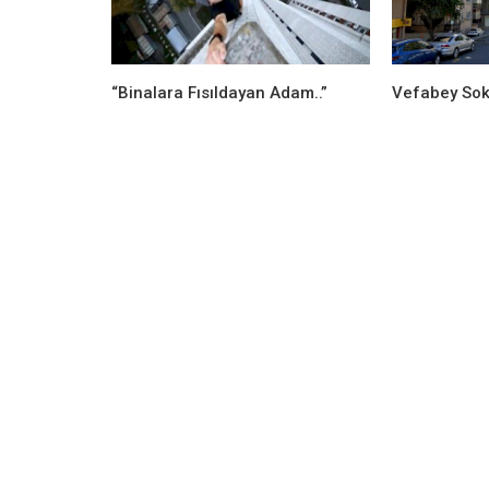
“Binalara Fısıldayan Adam..”
Vefabey So