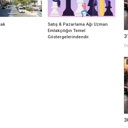
kak
Satış & Pazarlama Ağı Uzman
Emlakçılığın Temel
3
Göstergelerindendir.
Öz
3