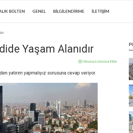
LIK BÜLTEN
GENEL
BILGILENDIRME
İLETIŞIM
dır
P
dide Yaşam Alanıdır
Okuma Listesine Ekle
en yatırım yapmalıyız sorusuna cevap veriyor.