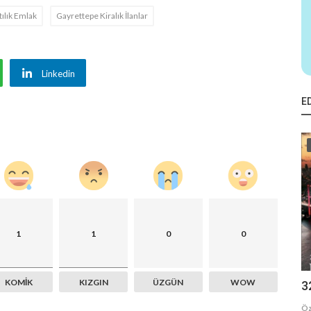
ılık Emlak
Gayrettepe Kiralık İlanlar
Linkedin
E
1
1
0
0
KOMIK
KIZGIN
ÜZGÜN
WOW
3
Öz