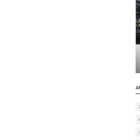
Bilgilendirme
Cazip gelir önerisi: Daireyi eşyalı olarak
kiraya vermek
A