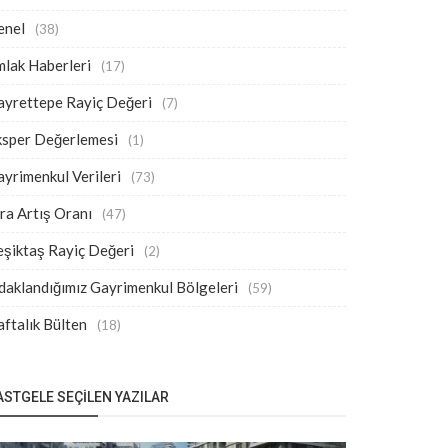
enel
(38)
lak Haberleri
(17)
ayrettepe Rayiç Değeri
(7)
ksper Değerlemesi
(1)
yrimenkul Verileri
(73)
ra Artış Oranı
(47)
eşiktaş Rayiç Değeri
(2)
aklandığımız Gayrimenkul Bölgeleri
(59)
ftalık Bülten
(18)
ASTGELE SEÇILEN YAZILAR