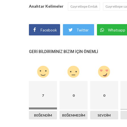
Anahtar Kelimeler
Gayrettepe Emlak
Gayrettepe sat
Facebook
Twitter
Whatsapp
GERI BILDIRIMINIZ BIZIM IÇIN ÖNEMLI
7
0
0
BEĞENDIM
BEĞENMEDIM
SEVDIM