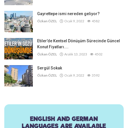
Gayrettepe ismi nereden geliyor?
Özkan ÖZEL
Ocak 9, 2022
4582
Etiler’de Kentsel Dönüşüm Sürecinde Güncel
Konut Fiyatları....
Özkan ÖZEL
Aralık 13, 2023
4502
Sergül Sokak
Özkan ÖZEL
Ocak 9, 2022
3592