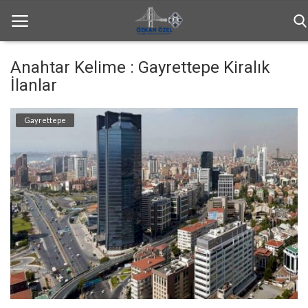
Anahtar Kelime : Gayrettepe Kiralık
İlanlar
Anasayfa
Gayrettepe
Bilgilendirme
Haftalık Bülten
Genel
İletişim
Türkçe