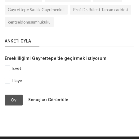
Gayrettepe Satılık Gayrimenkul
Prof. Dr. Bülent Tarcan caddesi
kentseldonusumhukuku
ANKETI OYLA
Emekliliğimi Gayrettepe'de geçirmek istiyorum.
Evet
Hayır
Sonuçları Görüntüle
Oy