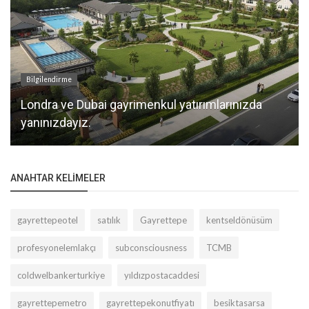
Bilgilendirme
Londra ve Dubai gayrimenkul yatırımlarınızda
yanınızdayız.
ANAHTAR KELIMELER
gayrettepeotel
satılık
Gayrettepe
kentseldönüsüm
profesyonelemlakçı
subconsciousness
TCMB
coldwelbankerturkiye
yıldızpostacaddesi
gayrettepemetro
gayrettepekonutfiyatı
besiktasarsa