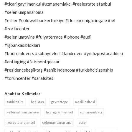
#ticarigayrimenkul #uzmanemlakci #realestateistanbul
#seleniumpanaroma
#etiler #coldwellbankerturkiye #florencenightingale #iel
#zorlucenter
#seleniumtwins #fulyaterrace #iphone #audi
#işbankasıblokları
#bodrumlovers #subayevleri #landrover #yıldızpostacaddesi
#antiaging #fairmontquasar
#residencebeşiktaş #sahibindencom #turkishcitizenship
#toruncenter #saralsitesi
Anahtar Kelimeler
satılıkdaire
beşiktaş
gayrettepe
medikositesi
kellerwilliamsturkiye
ticarigayrimenkul
uzmanemlakci
realestateistanbul
seleniumpanaroma
etiler