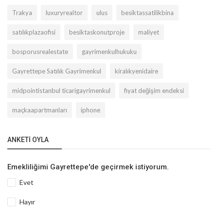
Trakya
luxuryrealtor
ulus
besiktassatilikbina
satılıkplazaofisi
besiktaskonutproje
maliyet
bosporusrealestate
gayrimenkulhukuku
Gayrettepe Satılık Gayrimenkul
kiralıkyenidaire
midpointistanbul ticarigayrimenkul
fiyat değişim endeksi
maçkaapartmanları
iphone
ANKETI OYLA
Emekliliğimi Gayrettepe'de geçirmek istiyorum.
Evet
Hayır