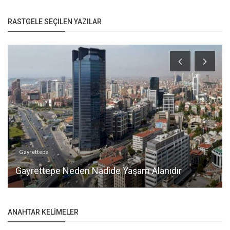
RASTGELE SEÇILEN YAZILAR
Gayrettepe
Gayrettepe Neden Nadide Yaşam Alanıdır
ANAHTAR KELIMELER