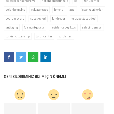
coldwellbankerturkiye
florencenightingale
iel
zorlucenter
seleniumtwins
fulyaterrace
iphone
audi
işbankasıblokları
bodrumlovers
subayevleri
landrover
yıldızpostacaddesi
antiaging
fairmontquasar
residencebeşiktaş
sahibindencom
turkishcitizenship
toruncenter
saralsitesi
GERI BILDIRIMINIZ BIZIM IÇIN ÖNEMLI