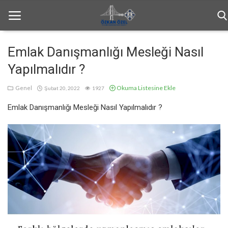
Emlak Danışmanlığı Mesleği Nasıl
Yapılmalıdır ?
Anasayfa
Okuma Listesine Ekle
Genel
Şubat 20, 2022
1927
Bilgilendirme
Emlak Danışmanlığı Mesleği Nasıl Yapılmalıdır ?
Haftalık Bülten
Genel
İletişim
Türkçe