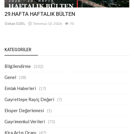
29.HAFTA HAFTALIK BÜLTEN
Özkan ÖZEL
Temmuz 13, 2026
70
KATEGORILER
Bilgilendirme
(102)
Genel
(38)
Emlak Haberleri
(17)
Gayrettepe Rayiç Değeri
(7)
Eksper Değerlemesi
(1)
Gayrimenkul Verileri
(73)
Kira Artış Oranı
(47)