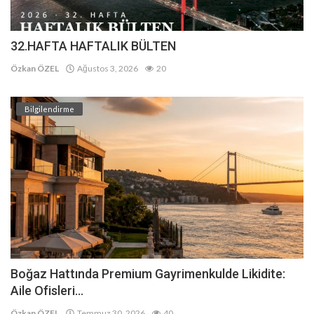
32.HAFTA HAFTALIK BÜLTEN
Özkan ÖZEL
Ağustos 3, 2026
20
Bilgilendirme
Boğaz Hattında Premium Gayrimenkulde Likidite:
Aile Ofisleri...
Özkan ÖZEL
Temmuz 30, 2026
40