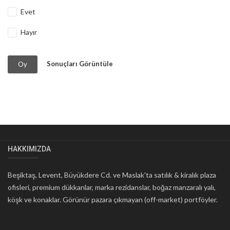
Evet
Hayır
Sonuçları Görüntüle
Oy
HAKKIMIZDA
Beşiktaş, Levent, Büyükdere Cd. ve Maslak'ta satılık & kiralık plaza
ofisleri, premium dükkanlar, marka rezidanslar, boğaz manzaralı yalı,
köşk ve konaklar. Görünür pazara çıkmayan (off-market) portföyler.