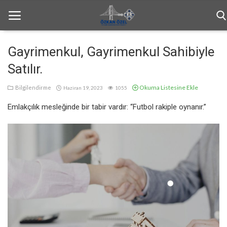
Gayrimenkul, Gayrimenkul Sahibiyle
Satılır.
Anasayfa
Okuma Listesine Ekle
Bilgilendirme
Haziran 19, 2023
1055
Haftalık Bülten
Emlakçılık mesleğinde bir tabir vardır: “Futbol rakiple oynanır.”
Genel
Bilgilendirme
İletişim
Türkçe