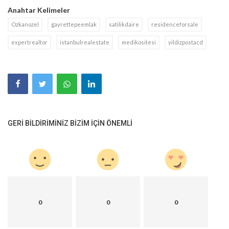
Anahtar Kelimeler
Ozkanozel
gayrettepeemlak
satilikdaire
residenceforsale
expertrealtor
istanbulrealestate
medikositesi
yildizpostacd
GERI BILDIRIMINIZ BIZIM IÇIN ÖNEMLI
0
0
0