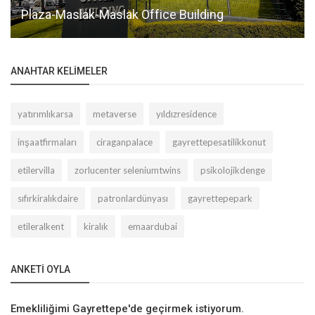
Plaza-Maslak-Maslak Office Building
ANAHTAR KELIMELER
yatırımlıkarsa
metaverse
yıldızresidence
inşaatfirmaları
ciraganpalace
gayrettepesatilikkonut
etilervilla
zorlucenter seleniumtwins
psikolojikdenge
sıfırkiralıkdaire
patronlardünyası
gayrettepepark
etileralkent
kiralık
emaardubai
ANKETI OYLA
Emekliliğimi Gayrettepe'de geçirmek istiyorum.