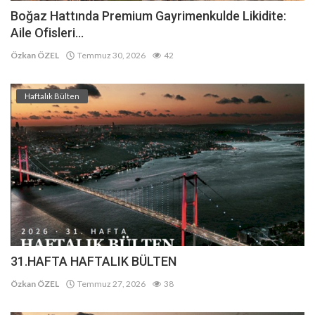
Boğaz Hattında Premium Gayrimenkulde Likidite:
Aile Ofisleri...
Özkan ÖZEL
Temmuz 30, 2026
42
Haftalık Bülten
31.HAFTA HAFTALIK BÜLTEN
Özkan ÖZEL
Temmuz 27, 2026
38