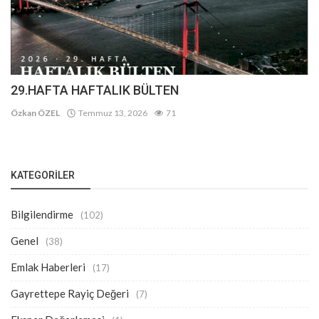
29.HAFTA HAFTALIK BÜLTEN
Özkan ÖZEL
Temmuz 13, 2026
71
KATEGORILER
Bilgilendirme
(102)
Genel
(38)
Emlak Haberleri
(17)
Gayrettepe Rayiç Değeri
(7)