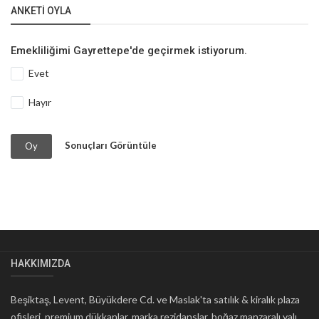
ANKETI OYLA
Emekliliğimi Gayrettepe'de geçirmek istiyorum.
Evet
Hayır
Sonuçları Görüntüle
Oy
HAKKIMIZDA
Beşiktaş, Levent, Büyükdere Cd. ve Maslak'ta satılık & kiralık plaza
ofisleri, premium dükkanlar, marka rezidanslar, boğaz manzaralı yalı,