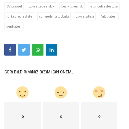
Ozkanozel
gayrettepeemlak
besiktasemlak
istanbulrealestate
turkeyrealestate
sairnedimortaokulu
gayretsitesi
fulyasitesi
kentsitesi
GERI BILDIRIMINIZ BIZIM IÇIN ÖNEMLI
0
0
0