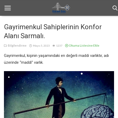
Gayrimenkul Sahiplerinin Konfor
Alanı Sarmalı.
Anasayfa
Okuma Listesine Ekle
Bilgilendirme
Mayıs 5, 2023
1237
Genel
Gayrimenkul, kişinin yaşamındaki en değerli maddi varlıktır, adı
Bilgilendirme
üzerinde “maddi” varlık.
Haftalık Bülten
İletişim
Türkçe