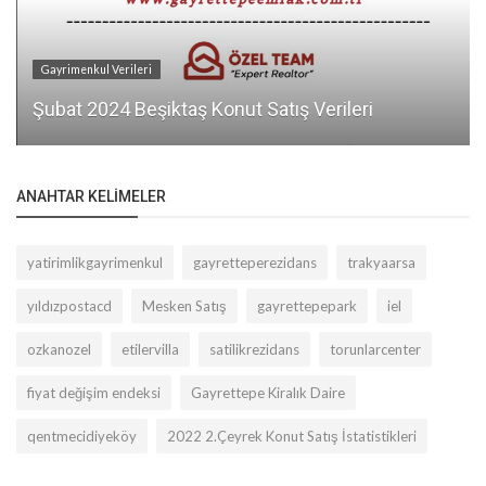
Gayrimenkul Verileri
Şubat 2024 Beşiktaş Konut Satış Verileri
ANAHTAR KELIMELER
yatirimlikgayrimenkul
gayretteperezidans
trakyaarsa
yıldızpostacd
Mesken Satış
gayrettepepark
iel
ozkanozel
etilervilla
satilikrezidans
torunlarcenter
fiyat değişim endeksi
Gayrettepe Kiralık Daire
qentmecidiyeköy
2022 2.Çeyrek Konut Satış İstatistikleri