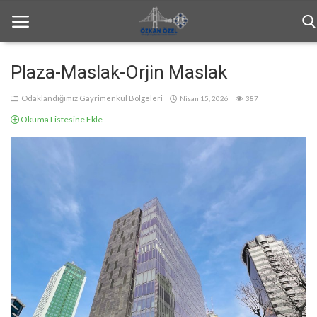
Plaza-Maslak-Orjin Maslak
Anasayfa
Odaklandığımız Gayrimenkul Bölgeleri
Nisan 15, 2026
387
Okuma Listesine Ekle
Bilgilendirme
Haftalık Bülten
Genel
İletişim
Türkçe