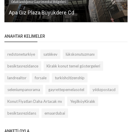
Odaklandığımız Gayrimenkul Bölgeleri
Apa Giz Plaza Büyükdere Cd
ANAHTAR KELIMELER
redstoneturkiye
satılıkev
lükskonutuzmanı
besiktasrezidance
Kiralık konut temel göstergeleri
landrealtor
forsale
turkishcitizenship
seleniumpanorama
gayrettepemelasotel
yıldızpostacd
Konut Fiyatları Daha Artacak mı
YeşilköyKiralık
besiktasrezidans
emaardubai
ANKETI OYLA