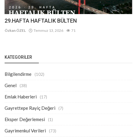
29.HAFTA HAFTALIK BÜLTEN
Özkan ÖZEL
Temmuz 13, 2026
71
KATEGORILER
Bilgilendirme
(102)
Genel
(38)
Emlak Haberleri
(17)
Gayrettepe Rayiç Değeri
(7)
Eksper Değerlemesi
(1)
Gayrimenkul Verileri
(73)