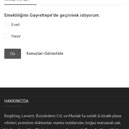
Emekliliğimi Gayrettepe'de geçirmek istiyorum.
Evet
Hayır
Sonuçları Görüntüle
Oy
HAKKIMIZDA
Beşiktaş, Levent, Büyükdere Cd. ve Maslak'ta satılık & kiralık plaza
ofisleri, premium dükkanlar, marka rezidanslar, boğaz manzaralı yalı,