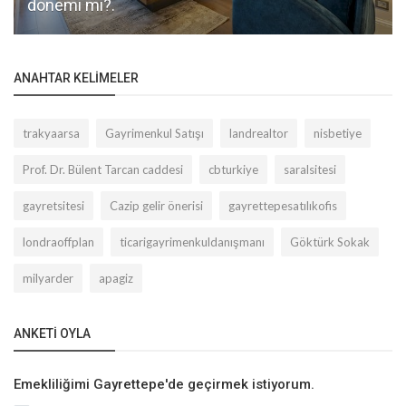
dönemi mi?.
ANAHTAR KELIMELER
trakyaarsa
Gayrimenkul Satışı
landrealtor
nisbetiye
Prof. Dr. Bülent Tarcan caddesi
cbturkiye
saralsitesi
gayretsitesi
Cazip gelir önerisi
gayrettepesatılıkofis
londraoffplan
ticarigayrimenkuldanışmanı
Göktürk Sokak
milyarder
apagiz
ANKETI OYLA
Emekliliğimi Gayrettepe'de geçirmek istiyorum.