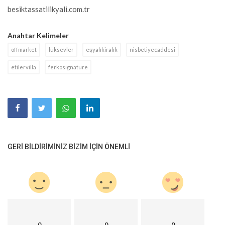
besiktassatilikyali.com.tr
Anahtar Kelimeler
offmarket
lüksevler
eşyalıkiralık
nisbetiyecaddesi
etilervilla
ferkosignature
GERI BILDIRIMINIZ BIZIM IÇIN ÖNEMLI
0
0
0