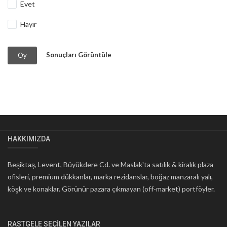
Evet
Hayır
Sonuçları Görüntüle
Oy
HAKKIMIZDA
Beşiktaş, Levent, Büyükdere Cd. ve Maslak'ta satılık & kiralık plaza
ofisleri, premium dükkanlar, marka rezidanslar, boğaz manzaralı yalı,
köşk ve konaklar. Görünür pazara çıkmayan (off-market) portföyler.
RASTGELE SEÇILEN YAZILAR