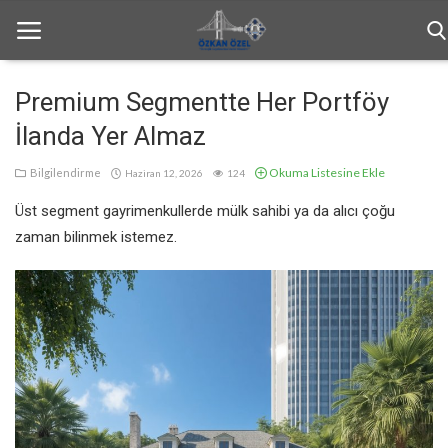
Premium Segmentte Her Portföy
İlanda Yer Almaz
Anasayfa
Okuma Listesine Ekle
Bilgilendirme
Haziran 12, 2026
124
Bilgilendirme
Üst segment gayrimenkullerde mülk sahibi ya da alıcı çoğu
Haftalık Bülten
zaman bilinmek istemez.
Genel
İletişim
Türkçe