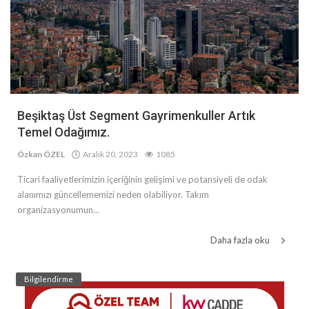
Beşiktaş Üst Segment Gayrimenkuller Artık
Temel Odağımız.
Özkan ÖZEL
Aralık 20, 2023
1085
Ticari faaliyetlerimizin içeriğinin gelişimi ve potansiyeli de odak
alanımızı güncellememizi neden olabiliyor. Takım
organizasyonumun...
Daha fazla oku
Bilgilendirme