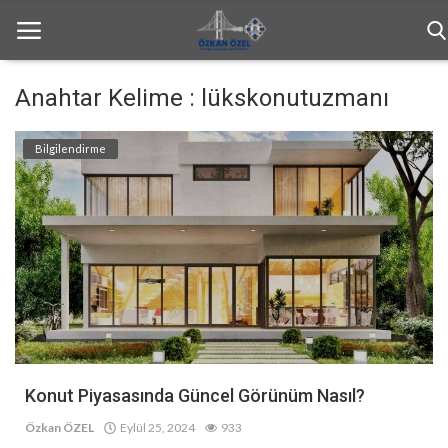
Anahtar Kelime : lükskonutuzmanı
Anasayfa
Bilgilendirme
Genel
Bilgilendirme
Haftalık Bülten
İletişim
Türkçe
Konut Piyasasında Güncel Görünüm Nasıl?
Özkan ÖZEL
Eylül 25, 2024
933