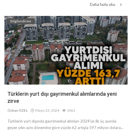
Daha fazla oku
Bilgilendirme
Türklerin yurt dışı gayrimenkul alımlarında yeni
zirve
Özkan ÖZEL
Mayıs 23, 2024
1061
Türklerin yurt dışında gayrimenkul alımları 2024'ün ilk üç ayında
geçen yılın aynı dönemine göre yüzde 62 artışla 597 milyon dolara...