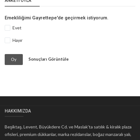
ANKETI OYLA
Emekliliğimi Gayrettepe'de geçirmek istiyorum.
Evet
Hayır
Sonuçları Görüntüle
Oy
HAKKIMIZDA
Beşiktaş, Levent, Büyükdere Cd. ve Maslak'ta satılık & kiralık plaza
ofisleri, premium dükkanlar, marka rezidanslar, boğaz manzaralı yalı,