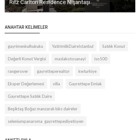
Ritz Carlton Residence Nişantaşı
ANAHTAR KELIMELER
gayrimenkulhukuku
YatirimlikDaireIstanbul
Satılık Konut
Değerli Konut Vergisi
maslakotosanayi
iso500
rangerover
gayretteperealtor
kwturkiye
Eksper Değerlemesi
villa
Gayrettepe Emlak
Gayrettepe Satılık Daire
Beşiktaş Boğaz manzaralı lüks daireler
seleniumpanaroma gayrettepediyetisyen