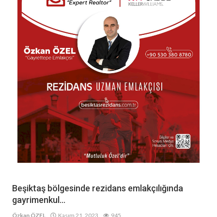
Beşiktaş bölgesinde rezidans emlakçılığında
gayrimenkul...
Özkan ÖZEL
Kasım 21, 2023
945