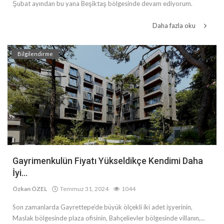
Şubat ayından bu yana Beşiktaş bölgesinde devam ediyorum.
Daha fazla oku
Bilgilendirme
Gayrimenkulün Fiyatı Yükseldikçe Kendimi Daha
İyi...
Özkan ÖZEL
Temmuz 31, 2024
1044
Son zamanlarda Gayrettepe’de büyük ölçekli iki adet işyerinin,
Maslak bölgesinde plaza ofisinin, Bahçelievler bölgesinde villanın,...