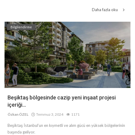
Daha fazla oku
Bilgilendirme
Beşiktaş bölgesinde cazip yeni inşaat projesi
içeriği...
Özkan ÖZEL
Temmuz 3, 2024
1171
Beşiktaş İstanbul’un en kıymetli ve alım gücü en yüksek bölgelerinin
başında geliyor.