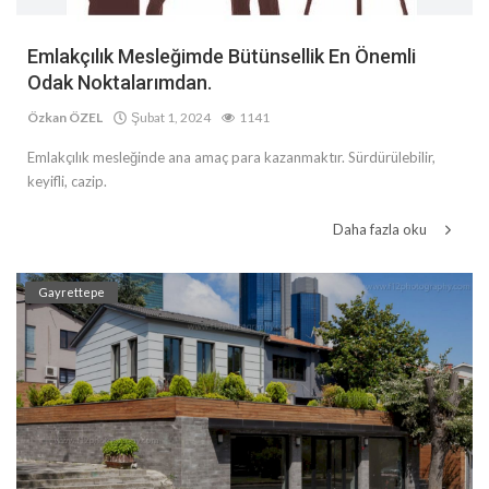
Emlakçılık Mesleğimde Bütünsellik En Önemli
Odak Noktalarımdan.
Özkan ÖZEL
Şubat 1, 2024
1141
Emlakçılık mesleğinde ana amaç para kazanmaktır. Sürdürülebilir,
keyifli, cazip.
Daha fazla oku
Gayrettepe