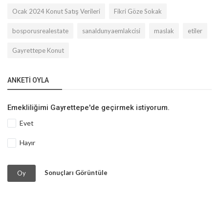
Ocak 2024 Konut Satış Verileri
Fikri Göze Sokak
bosporusrealestate
sanaldunyaemlakcisi
maslak
etiler
Gayrettepe Konut
ANKETI OYLA
Emekliliğimi Gayrettepe'de geçirmek istiyorum.
Evet
Hayır
Sonuçları Görüntüle
Oy