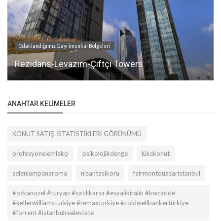
Odaklandığımız Gayrimenkul Bölgeleri
Rezidans-Levazım-Çiftçi Towers
ANAHTAR KELIMELER
KONUT SATIŞ İSTATİSTİKLERİ GÖRÜNÜMÜ
profesyonelemlakçı
psikolojikdenge
lükskonut
seleniumpanaroma
nisantasikoru
fairmontquasaristanbul
#ozkanozel #turyap #satılıkarsa #esyalikiralık #kwcadde
#kellerwilliamsturkiye #remaxturkiye #coldwellbankertürkiye
#forrent #istanbulrealestate