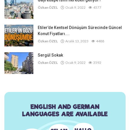
Gayrettepe ismi nereden geliyor?
Özkan ÖZEL
Ocak 9, 2022
4577
Etiler’de Kentsel Dönüşüm Sürecinde Güncel
Konut Fiyatları....
Özkan ÖZEL
Aralık 13, 2023
4488
Sergül Sokak
Özkan ÖZEL
Ocak 9, 2022
3592