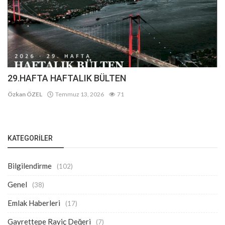
29.HAFTA HAFTALIK BÜLTEN
Özkan ÖZEL
Temmuz 13, 2026
71
KATEGORILER
Bilgilendirme
(102)
Genel
(38)
Emlak Haberleri
(17)
Gayrettepe Rayiç Değeri
(7)