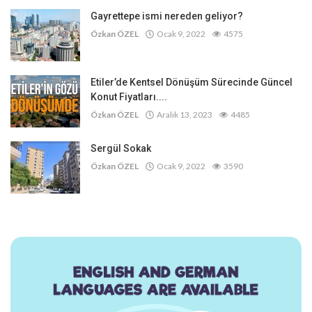
Gayrettepe ismi nereden geliyor?
Özkan ÖZEL
Ocak 9, 2022
4575
Etiler’de Kentsel Dönüşüm Sürecinde Güncel
Konut Fiyatları....
Özkan ÖZEL
Aralık 13, 2023
4485
Sergül Sokak
Özkan ÖZEL
Ocak 9, 2022
3590