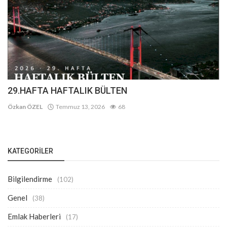
29.HAFTA HAFTALIK BÜLTEN
Özkan ÖZEL
Temmuz 13, 2026
68
KATEGORILER
Bilgilendirme
(102)
Genel
(38)
Emlak Haberleri
(17)