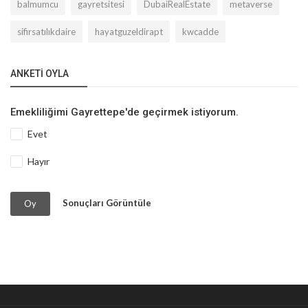
balmumcu
gayretsitesi
DubaiRealEstate
metaverse
sifirsatılıkdaire
hayatguzeldirapt
kwcadde
ANKETI OYLA
Emekliliğimi Gayrettepe'de geçirmek istiyorum.
Evet
Hayır
Sonuçları Görüntüle
Oy