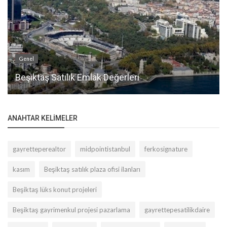
Genel
Beşiktaş Satılık Emlak Değerleri
ANAHTAR KELIMELER
gayretteperealtor
midpointistanbul
ferkosignature
kasım
Beşiktaş satılık plaza ofisi ilanları
Beşiktaş lüks konut projeleri
Beşiktaş gayrimenkul projesi pazarlama
gayrettepesatilikdaire