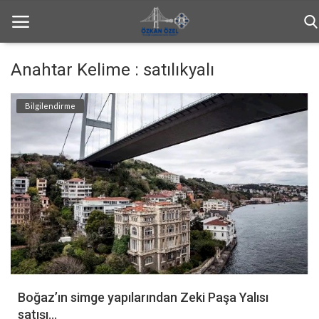
Anahtar Kelime : satılıkyalı
Anasayfa
Bilgilendirme
Bilgilendirme
Haftalık Bülten
Genel
İletişim
Türkçe
Boğaz’ın simge yapılarından Zeki Paşa Yalısı
satışı...