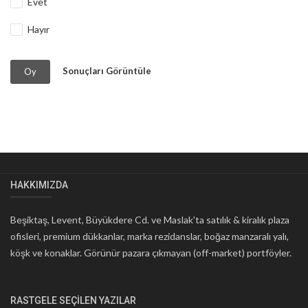
Evet
Hayır
Sonuçları Görüntüle
Oy
HAKKIMIZDA
Beşiktaş, Levent, Büyükdere Cd. ve Maslak'ta satılık & kiralık plaza
ofisleri, premium dükkanlar, marka rezidanslar, boğaz manzaralı yalı,
köşk ve konaklar. Görünür pazara çıkmayan (off-market) portföyler.
RASTGELE SEÇILEN YAZILAR