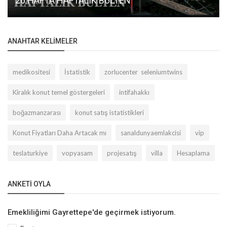
26.HAFTA HAFTALIK BÜLTEN
ANAHTAR KELIMELER
medikositesi
İstatistik
zorlucenter seleniumtwins
Kiralık konut temel göstergeleri
intifahakkı
boğazmanzarası
konut satış istatistikleri
Konut Fiyatları Daha Artacak mı
sanaldunyaemlakcisi
vip
teslaturkiye
vopyasam
projesatış
villa
Hesaplama
ANKETI OYLA
Emekliliğimi Gayrettepe'de geçirmek istiyorum.