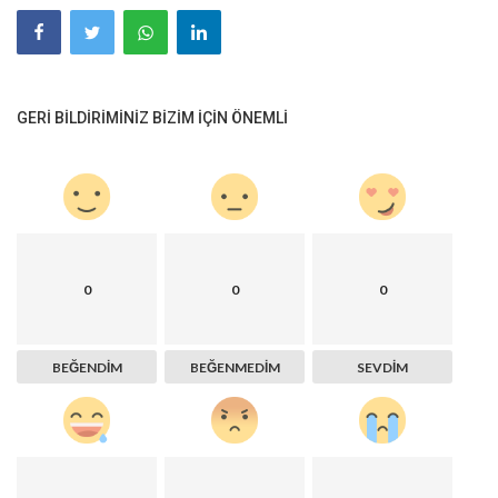
GERI BILDIRIMINIZ BIZIM IÇIN ÖNEMLI
0
0
0
BEĞENDIM
BEĞENMEDIM
SEVDIM