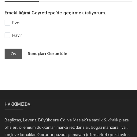
Emekliliğimi Gayrettepe'de geçirmek istiyorum.
Evet
Hayır
Sonuçları Görüntüle
Oy
HAKKIMIZDA
Beşiktaş, Levent, Büyükdere Cd. ve Maslak'ta satılık & kiralık plaza
ofisleri, premium dükkanlar, marka rezidanslar, boğaz manzaralı yalı,
köşk ve konaklar. Görünür pazara çıkmayan (off-market) portföyler.