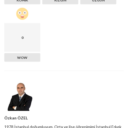
KOMIK
KIZGIN
ÜZGÜN
0
WOW
Özkan ÖZEL
1978 İstanbul doğumluyum. Orta ve lise öğrenimimi İstanbul Erkek