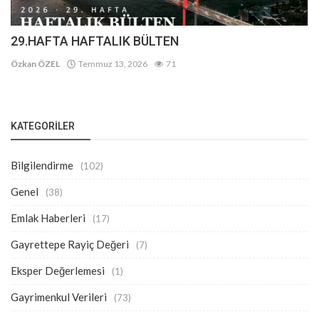
29.HAFTA HAFTALIK BÜLTEN
Özkan ÖZEL
Temmuz 13, 2026
71
KATEGORILER
Bilgilendirme
(102)
Genel
(38)
Emlak Haberleri
(17)
Gayrettepe Rayiç Değeri
(7)
Eksper Değerlemesi
(1)
Gayrimenkul Verileri
(73)