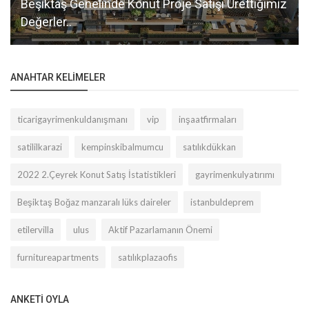
Beşiktaş Genelinde Konut Proje Satışı Ürettiğimiz
Değerler..
ANAHTAR KELIMELER
ticarigayrimenkuldanışmanı
vip
inşaatfirmaları
satililkarazi
kempinskibalmumcu
satılıkdükkan
2022 2.Çeyrek Konut Satış İstatistikleri
gayrimenkulyatırımı
Beşiktaş Boğaz manzaralı lüks daireler
istanbuldeprem
etilervilla
ulus
Aktif Pazarlamanın Önemi
furnitureapartments
satılıkplazaofis
ANKETI OYLA