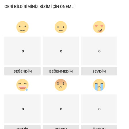
GERI BILDIRIMINIZ BIZIM IÇIN ÖNEMLI
0
0
0
BEĞENDIM
BEĞENMEDIM
SEVDIM
0
0
0