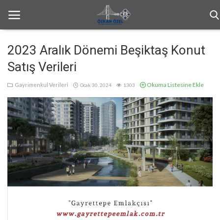
2023 Aralık Dönemi Beşiktaş Konut
Satış Verileri
Anasayfa
Okuma Listesine Ekle
Gayrimenkul Verileri
Ocak 30, 2024
1303
Haftalık Bülten
Genel
Bilgilendirme
İletişim
Türkçe