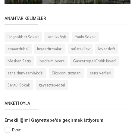
ANAHTAR KELIMELER
Hoşsohbet Sokak
satılıkköşk
Yankı Sokak
emaardubai
inşaatfirmaları
müstakilev
leventloft
Mesken Satış
bodrumlovers
Gayrettepe Kiralık işyeri
sanaldunyaemlakcisi
lükskonutuzmanı
satış verileri
Sergül Sokak
gayrettepeotel
ANKETI OYLA
Emekliliğimi Gayrettepe'de geçirmek istiyorum.
Evet