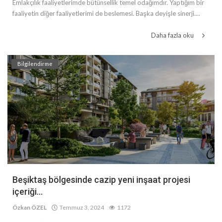
Emlakçılık faaliyetlerimde bütünsellik temel odağımdır. Yaptığım bir
faaliyetin diğer faaliyetlerimi de beslemesi. Başka deyişle sinerji....
Daha fazla oku
Bilgilendirme
Beşiktaş bölgesinde cazip yeni inşaat projesi
içeriği...
Özkan ÖZEL
Temmuz 3, 2024
1172