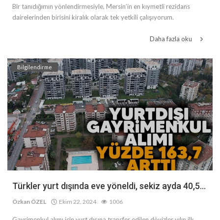
Bir tanıdığımın yönlendirmesiyle, Mersin’in en kıymetli rezidans
dairelerinden birisini kiralık olarak tek yetkili çalışıyorum.
Daha fazla oku
Bilgilendirme
Türkler yurt dışında eve yöneldi, sekiz ayda 40,5...
Özkan ÖZEL
Ekim 22, 2024
1006
Gayrimenkul alımı için yurt dışına transfer edilen dövizler yılın ilk