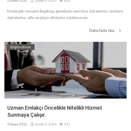
Özkan ÖZEL
Şubat 9, 2025
830
Emlakçılık mesaimi Beşiktaş genelinde yeni bina dairelerine, rezidans
dairelerine, villa ve plaza ofislerine odaklıyorum.
Daha fazla oku
Bilgilendirme
Uzman Emlakçı Öncelikle Nitelikli Hizmet
Sunmaya Çalışır.
Özkan ÖZEL
Aralık 3, 2024
917