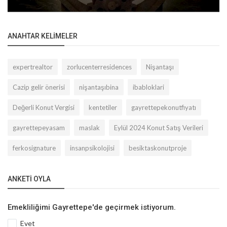
ANAHTAR KELIMELER
expertrealtor
zorlucenterresidences
Nişantaşı
Cazip gelir önerisi
nişantaşıbina
ibabloklari
Değerli Konut Vergisi
kentetiler
gayrettepekonutfiyatı
gayrettepeyasam
maslak
Eylül 2024 Konut Satış Verileri
ferkosignature
insanpsikolojisi
besiktaskonutproje
ANKETI OYLA
Emekliliğimi Gayrettepe'de geçirmek istiyorum.
Evet