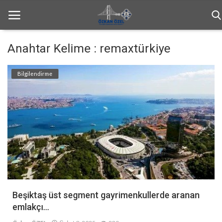
Anahtar Kelime : remaxtürkiye
Anasayfa
Bilgilendirme
Genel
Bilgilendirme
Haftalık Bülten
İletişim
Türkçe
Beşiktaş üst segment gayrimenkullerde aranan
emlakçı...