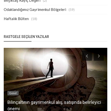
Beşiktaş Rayiç Değeri
(2)
Odaklandığımız Gayrimenkul Bölgeleri
(59)
Haftalık Bülten
(18)
RASTGELE SEÇILEN YAZILAR
Genel
Bilinçaltının gayrimenkul alış, satışında belirleyici
önemi