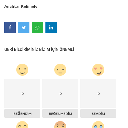
Anahtar Kelimeler
GERI BILDIRIMINIZ BIZIM IÇIN ÖNEMLI
0
0
0
BEĞENDIM
BEĞENMEDIM
SEVDIM