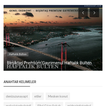
Haftalık Bülten
Beşiktaş Premium Gayrimenul Haftalık Bülten
ANAHTAR KELIMELER
denizuzunayapt
etiler
Mesken konut
melasistanbuloteli
Fikri Göze Sokak
midpointistanbul