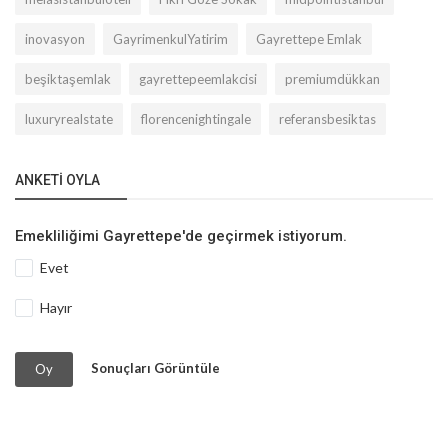
inovasyon
GayrimenkulYatirim
Gayrettepe Emlak
beşiktaşemlak
gayrettepeemlakcisi
premiumdükkan
luxuryrealstate
florencenightingale
referansbesiktas
ANKETI OYLA
Emekliliğimi Gayrettepe'de geçirmek istiyorum.
Evet
Hayır
Sonuçları Görüntüle
Oy