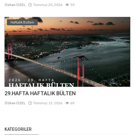
Özkan ÖZEL
Temmuz 20, 2026
50
Haftalık Bülten
29.HAFTA HAFTALIK BÜLTEN
Özkan ÖZEL
Temmuz 13, 2026
69
KATEGORILER