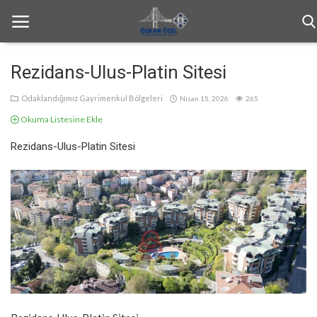
Rezidans-Ulus-Platin Sitesi
Anasayfa
Odaklandığımız Gayrimenkul Bölgeleri
Nisan 15, 2026
265
Okuma Listesine Ekle
Haftalık Bülten
Rezidans-Ulus-Platin Sitesi
Genel
Bilgilendirme
İletişim
Türkçe