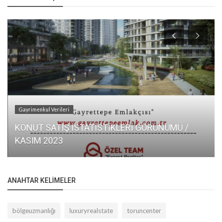
Gayrimenkul Verileri
KONUT SATIŞ İSTATİSTİKLERİ GÖRÜNÜMÜ /
KASIM 2023
ANAHTAR KELIMELER
bölgeuzmanlığı
luxuryrealstate
toruncenter