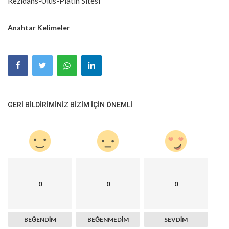
Rezidans-Ulus-Platin Sitesi
Anahtar Kelimeler
GERI BILDIRIMINIZ BIZIM IÇIN ÖNEMLI
0
0
0
BEĞENDIM
BEĞENMEDIM
SEVDIM