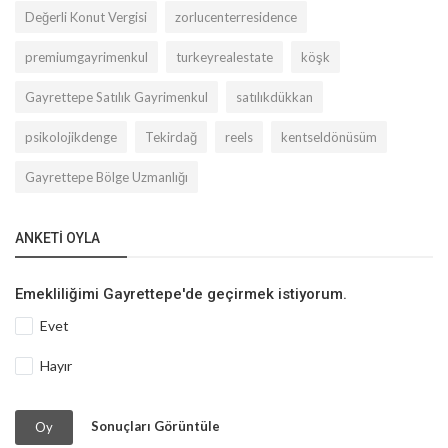
Değerli Konut Vergisi
zorlucenterresidence
premiumgayrimenkul
turkeyrealestate
köşk
Gayrettepe Satılık Gayrimenkul
satılıkdükkan
psikolojikdenge
Tekirdağ
reels
kentseldönüsüm
Gayrettepe Bölge Uzmanlığı
ANKETI OYLA
Emekliliğimi Gayrettepe'de geçirmek istiyorum.
Evet
Hayır
Sonuçları Görüntüle
Oy