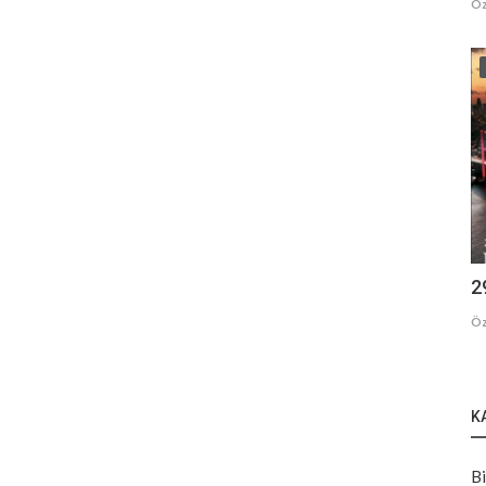
Öz
2
Öz
K
Bi