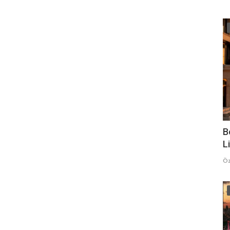
B
Li
Öz