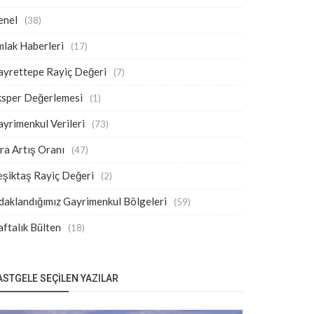
enel
(38)
lak Haberleri
(17)
ayrettepe Rayiç Değeri
(7)
ksper Değerlemesi
(1)
yrimenkul Verileri
(73)
ra Artış Oranı
(47)
eşiktaş Rayiç Değeri
(2)
aklandığımız Gayrimenkul Bölgeleri
(59)
ftalık Bülten
(18)
ASTGELE SEÇILEN YAZILAR