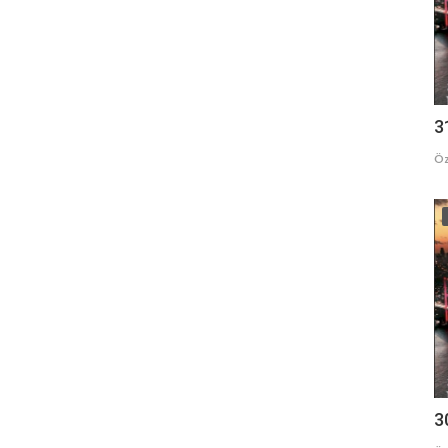
3
Öz
3