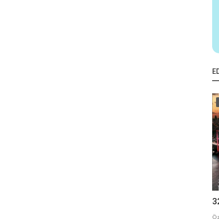
E
3
Öz