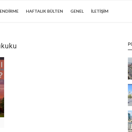
LENDIRME
HAFTALIK BÜLTEN
GENEL
İLETIŞIM
ukuku
P