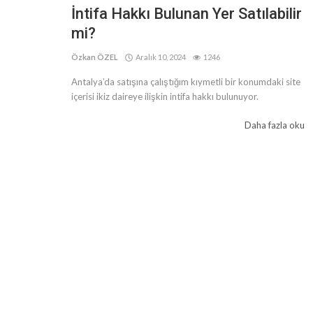
İntifa Hakkı Bulunan Yer Satılabilir
mi?
Özkan ÖZEL
Aralık 10, 2024
1246
Antalya’da satışına çalıştığım kıymetli bir konumdaki site
içerisi ikiz daireye ilişkin intifa hakkı bulunuyor.
Daha fazla oku