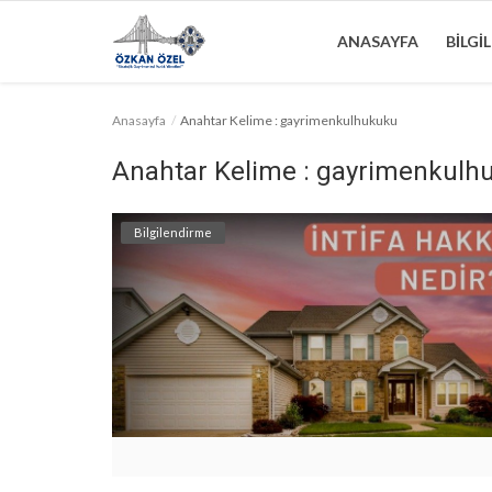
ANASAYFA
BILGI
Anasayfa
Anahtar Kelime : gayrimenkulhukuku
Anasayfa
Anahtar Kelime : gayrimenkulh
Bilgilendirme
Bilgilendirme
Haftalık Bülten
Genel
İletişim
Türkçe