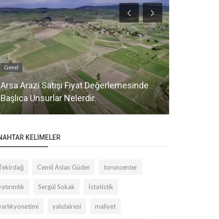
Genel
Odaklandığımız 
Arsa Arazi Satışı Fiyat Değerlemesinde
Başlıca Unsurlar Nelerdir.
Rezidans-L
NAHTAR KELIMELER
Tekirdağ
Cemil Aslan Güder
toruncenter
yatırımlık
Sergül Sokak
İstatistik
varlıkyönetimi
yalıdairesi
maliyet