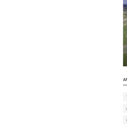
Odaklandığımız Gayrimenkul Bölgeleri
Plaza-Maslak-Park Plaza
A