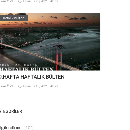
kan ÖZEL
Temmuz 20, 2026
52
Haftalık Bülten
9.HAFTA HAFTALIK BÜLTEN
kan ÖZEL
Temmuz 13, 2026
71
ATEGORILER
lgilendirme
(102)