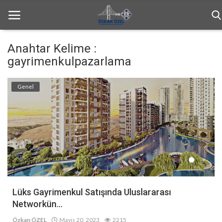
Anahtar Kelime :
gayrimenkulpazarlama
Anasayfa
Genel
Bilgilendirme
Haftalık Bülten
Genel
İletişim
Türkçe
Lüks Gayrimenkul Satışında Uluslararası
Networkün...
Özkan ÖZEL
Mayıs 20, 2023
2215