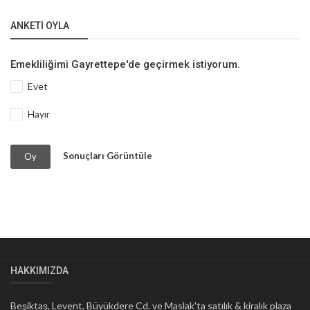
ANKETI OYLA
Emekliliğimi Gayrettepe'de geçirmek istiyorum.
Evet
Hayır
Sonuçları Görüntüle
Oy
HAKKIMIZDA
Beşiktaş, Levent, Büyükdere Cd. ve Maslak'ta satılık & kiralık plaza