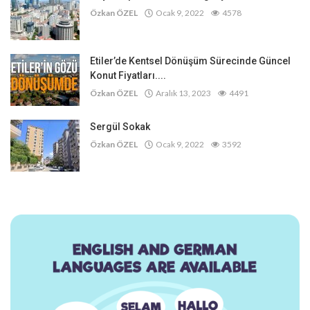
Özkan ÖZEL
Ocak 9, 2022
4578
Etiler’de Kentsel Dönüşüm Sürecinde Güncel
Konut Fiyatları....
Özkan ÖZEL
Aralık 13, 2023
4491
Sergül Sokak
Özkan ÖZEL
Ocak 9, 2022
3592