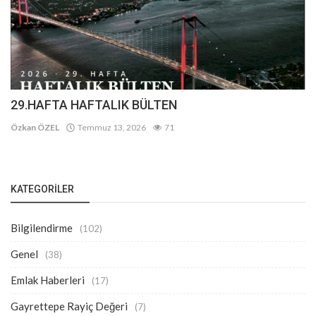
29.HAFTA HAFTALIK BÜLTEN
Özkan ÖZEL
Temmuz 13, 2026
71
KATEGORILER
Bilgilendirme
(102)
Genel
(38)
Emlak Haberleri
(17)
Gayrettepe Rayiç Değeri
(7)