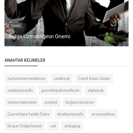
Genel
Bölge Uzmanlığının Önemi
ANAHTAR KELIMELER
zorlucenterresidences
satılıkyalı
Cemil Aslan Güder
satılıkplazaofis
gayrettepekonutfiyatı
algılamak
turkeyrealestate
assitesi
boğazmanzarası
Gayrettepe Satılık Daire
kiralıkplazaofis
arsaaraziimar
Eksper Değerlemesi
yalı
antiaging