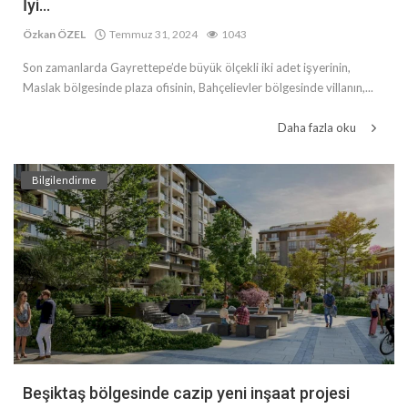
İyi...
Özkan ÖZEL
Temmuz 31, 2024
1043
Son zamanlarda Gayrettepe’de büyük ölçekli iki adet işyerinin,
Maslak bölgesinde plaza ofisinin, Bahçelievler bölgesinde villanın,...
Daha fazla oku
Bilgilendirme
Beşiktaş bölgesinde cazip yeni inşaat projesi