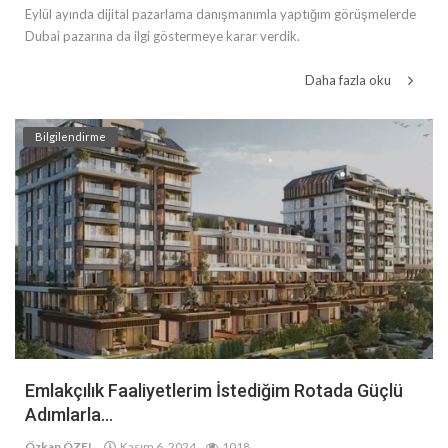
Eylül ayında dijital pazarlama danışmanımla yaptığım görüşmelerde
Dubai pazarına da ilgi göstermeye karar verdik.
Daha fazla oku
Bilgilendirme
Emlakçılık Faaliyetlerim İstediğim Rotada Güçlü
Adımlarla...
Özkan ÖZEL
Kasım 6, 2024
1018