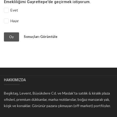
Emekliliğimi Gayrettepe'de geçirmek istiyorum.
Evet
Hayır
Sonuçları Görüntüle
Oy
HAKKIMIZDA
Beşiktaş, Levent, Büyükdere Cd. ve Maslak'ta satılık & kiralık plaza
ofisleri, premium dükkanlar, marka rezidanslar, boğaz manzaralı yalı,
köşk ve konaklar. Görünür pazara çıkmayan (off-market) portföyler.