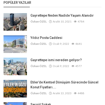
POPÜLER YAZILAR
Gayrettepe Neden Nadide Yaşam Alanıdır
Özkan ÖZEL
Aralık 10, 2021
4784
Yıldız Posta Caddesi
Özkan ÖZEL
Ocak 9, 2022
4641
Gayrettepe ismi nereden geliyor?
Özkan ÖZEL
Ocak 9, 2022
4577
Etiler’de Kentsel Dönüşüm Sürecinde Güncel
Konut Fiyatları....
Özkan ÖZEL
Aralık 13, 2023
4488
Sergül Sokak