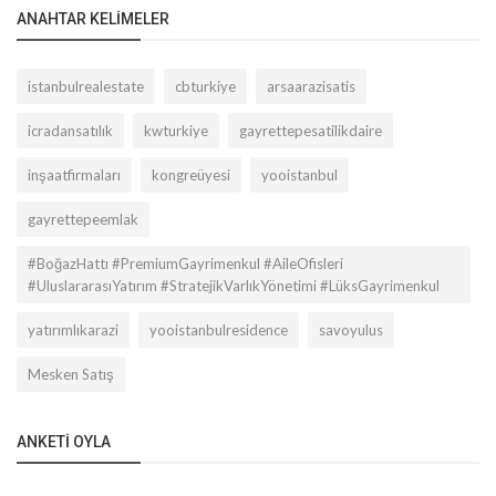
ANAHTAR KELIMELER
istanbulrealestate
cbturkiye
arsaarazisatis
icradansatılık
kwturkiye
gayrettepesatilikdaire
inşaatfirmaları
kongreüyesi
yooistanbul
gayrettepeemlak
#BoğazHattı #PremiumGayrimenkul #AileOfisleri
#UluslararasıYatırım #StratejikVarlıkYönetimi #LüksGayrimenkul
yatırımlıkarazi
yooistanbulresidence
savoyulus
Mesken Satış
ANKETI OYLA