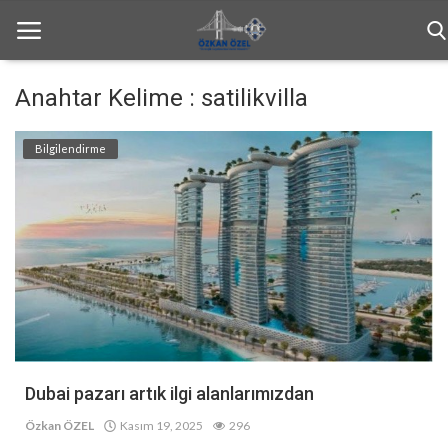
Anahtar Kelime : satilikvilla
Anasayfa
Bilgilendirme
Bilgilendirme
Haftalık Bülten
Genel
İletişim
Türkçe
Dubai pazarı artık ilgi alanlarımızdan
Özkan ÖZEL
Kasım 19, 2025
296