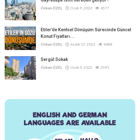
Gayrettepe ismi nereden geliyor?
Özkan ÖZEL
Ocak 9, 2022
4577
Etiler’de Kentsel Dönüşüm Sürecinde Güncel
Konut Fiyatları....
Özkan ÖZEL
Aralık 13, 2023
4488
Sergül Sokak
Özkan ÖZEL
Ocak 9, 2022
3591