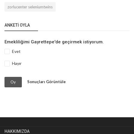
zorlucenter seleniumtwins
ANKETI OYLA
Emekliliğimi Gayrettepe'de geçirmek istiyorum.
Evet
Hayır
Sonuçları Görüntüle
Oy
HAKKIMIZDA