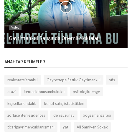
Video
Gayrimenkul Satışında Önemli Noktalar
ANAHTAR KELIMELER
realestateistanbul
Gayrettepe Satılık Gayrimenkul
ofis
arazi
kentseldonusumhukuku
psikolojikdenge
kişiselfarkındalık
konut satış istatistikleri
zorlucenterresidences
denizuzunay
boğazmanzarası
ticarigayrimenkuldanışmanı
yat
Ali Samiyen Sokak