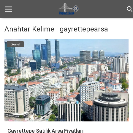
Anahtar Kelime : gayrettepearsa
Anasayfa
Genel
Haftalık Bülten
Genel
Bilgilendirme
İletişim
Türkçe
Gayrettepe Satılık Arsa Fiyatları