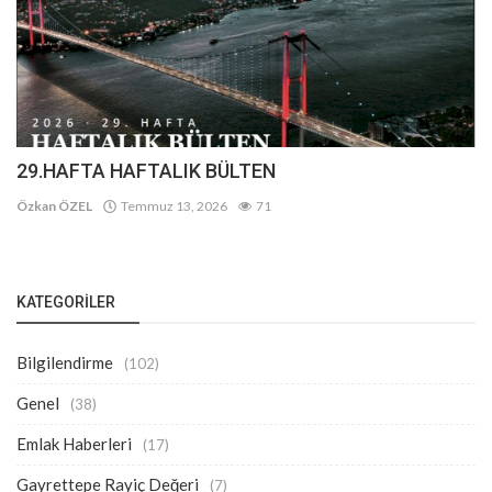
29.HAFTA HAFTALIK BÜLTEN
Özkan ÖZEL
Temmuz 13, 2026
71
KATEGORILER
Bilgilendirme
(102)
Genel
(38)
Emlak Haberleri
(17)
Gayrettepe Rayiç Değeri
(7)